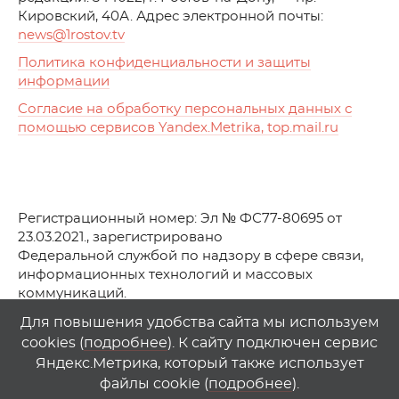
Кировский, 40А. Адрес электронной почты:
news
@1rostov.tv
Политика конфиденциальности и защиты
информации
Согласие на обработку персональных данных с
помощью сервисов Yandex.Metrika, top.mail.ru
Регистрационный номер: Эл № ФС77-80695 от
23.03.2021., зарегистрировано
Федеральной службой по надзору в сфере связи,
информационных технологий и массовых
коммуникаций.
© АО Телеканал «Первый Ростовский» (2021-2025)
Для повышения удобства сайта мы используем
cookies (
подробнее
). К сайту подключен сервис
Любое использование материалов сайта возможно
Яндекс.Метрика, который также использует
только при указании гиперссылки на
1
rostov
.
tv
файлы cookie (
подробнее
).