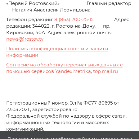
«Первый Ростовский». Главный редактор
— Наталич Анастасия Леонидовна.
Телефон редакции:
8 (863) 200-25-15
. Адрес
редакции: 344022, г. Ростов-на-Дону, пр.
Кировский, 40А. Адрес электронной почты:
news
@1rostov.tv
Политика конфиденциальности и защиты
информации
Согласие на обработку персональных данных с
помощью сервисов Yandex.Metrika, top.mail.ru
Регистрационный номер: Эл № ФС77-80695 от
23.03.2021., зарегистрировано
Федеральной службой по надзору в сфере связи,
информационных технологий и массовых
коммуникаций.
© АО Телеканал «Первый Ростовский» (2021-2025)