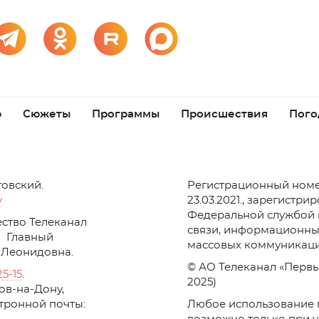
р
Сюжеты
Программы
Происшествия
Пого
товский.
Регистрационный номе
v
23.03.2021., зарегистри
Федеральной службой 
ство Телеканал
связи, информационны
Главный
массовых коммуникаци
 Леонидовна.
© АО Телеканал «Первы
25-15
.
2025)
стов-на-Дону,
ктронной почты:
Любое использование 