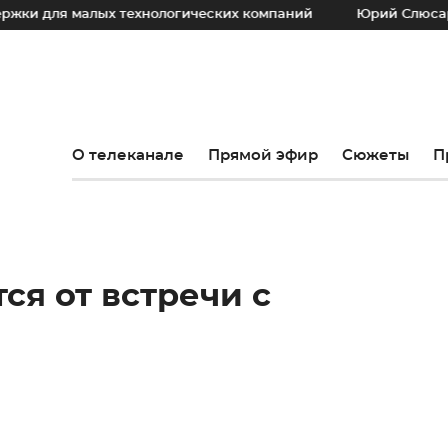
ля малых технологических компаний
Юрий Слюсарь: Наш 
О телеканале
Прямой эфир
Сюжеты
П
ся от встречи с