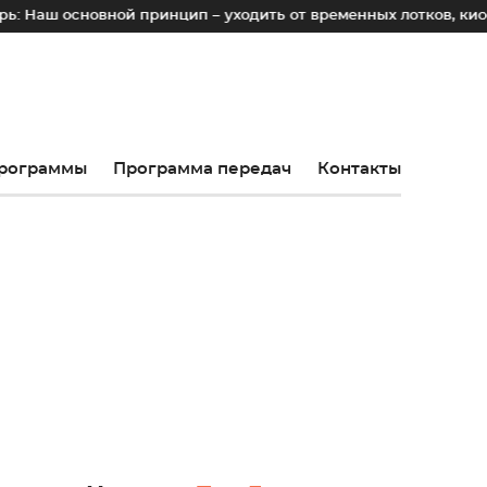
основной принцип – уходить от временных лотков, киосков и
рограммы
Программа передач
Контакты