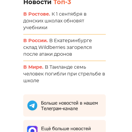
Новости
Топ-3
В Ростове.
К 1 сентября в
донских школах обновят
учебники
В России.
В Екатеринбурге
склад Wildberries загорелся
после атаки дронов
В Мире.
В Таиланде семь
человек погибли при стрельбе в
школе