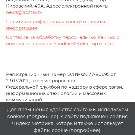
Кировский, 40А. Адрес электронной почты:
news
@1rostov.tv
Политика конфиденциальности и защиты
информации
Согласие на обработку персональных данных с
помощью сервисов Yandex.Metrika, top.mail.ru
Регистрационный номер: Эл № ФС77-80695 от
23.03.2021., зарегистрировано
Федеральной службой по надзору в сфере связи,
информационных технологий и массовых
коммуникаций.
© АО Телеканал «Первый Ростовский» (2021-2025)
Для повышения удобства сайта мы используем
cookies (
подробнее
). К сайту подключен сервис
Любое использование материалов сайта возможно
Яндекс.Метрика, который также использует
только при указании гиперссылки на
1
rostov
.
tv
файлы cookie (
подробнее
).