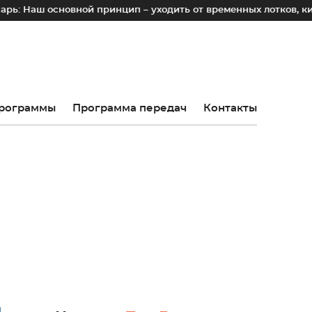
овной принцип – уходить от временных лотков, киосков и па
рограммы
Программа передач
Контакты