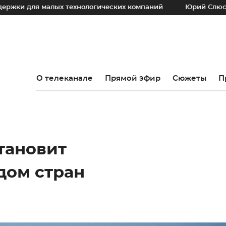
малых технологических компаний
Юрий Слюсарь: Наш осн
О телеканале
Прямой эфир
Сюжеты
П
становит
дом стран