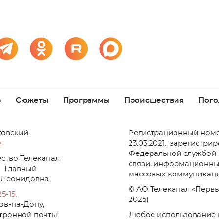
р
Сюжеты
Программы
Происшествия
Пого
товский.
Регистрационный номе
v
23.03.2021., зарегистри
Федеральной службой 
ство Телеканал
связи, информационны
Главный
массовых коммуникаци
 Леонидовна.
© АО Телеканал «Первы
25-15
.
2025)
стов-на-Дону,
ктронной почты:
Любое использование 