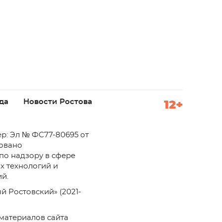
да
Новости Ростова
12+
р: Эл № ФС77-80695 от
ровано
по надзору в сфере
х технологий и
й.
й Ростовский» (2021-
материалов сайта