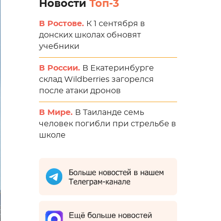
Новости
Топ-3
В Ростове.
К 1 сентября в
донских школах обновят
учебники
В России.
В Екатеринбурге
склад Wildberries загорелся
после атаки дронов
В Мире.
В Таиланде семь
человек погибли при стрельбе в
школе