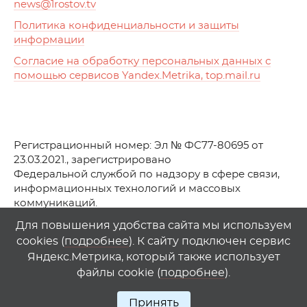
news
@1rostov.tv
Политика конфиденциальности и защиты
информации
Согласие на обработку персональных данных с
помощью сервисов Yandex.Metrika, top.mail.ru
Регистрационный номер: Эл № ФС77-80695 от
23.03.2021., зарегистрировано
Федеральной службой по надзору в сфере связи,
информационных технологий и массовых
коммуникаций.
© АО Телеканал «Первый Ростовский» (2021-2025)
Для повышения удобства сайта мы используем
cookies (
подробнее
). К сайту подключен сервис
Любое использование материалов сайта возможно
Яндекс.Метрика, который также использует
только при указании гиперссылки на
1
rostov
.
tv
файлы cookie (
подробнее
).
Принять