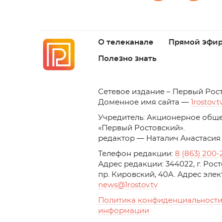
О телеканале
Прямой эфи
Полезно знать
C
етевое издание – Первый Рос
Доменное имя сайта —
1rostov.t
Учредитель: Акционерное обще
«Первый Ростовский». 
редактор — Наталич Анастасия
Телефон редакции:
8 (863) 200-
Адрес редакции: 344022, г. Ро
пр. Кировский, 40А. Адрес эле
news
@1rostov.tv
Политика конфиденциальности
информации