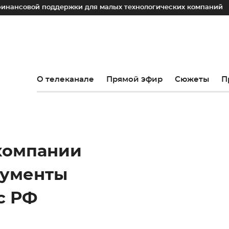
вой поддержки для малых технологических компаний
Юри
О телеканале
Прямой эфир
Сюжеты
П
 компании
кументы
с РФ