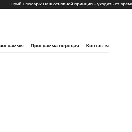
й Слюсарь: Наш основной принцип – уходить от временных ло
рограммы
Программа передач
Контакты