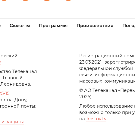
р
Сюжеты
Программы
Происшествия
Пого
товский.
Регистрационный номе
v
23.03.2021., зарегистри
Федеральной службой 
ство Телеканал
связи, информационны
Главный
массовых коммуникаци
 Леонидовна.
© АО Телеканал «Первы
25-15
.
2025)
стов-на-Дону,
ктронной почты:
Любое использование 
возможно только при 
на
1
rostov
.
tv
 и защиты