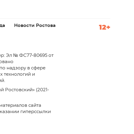
да
Новости Ростова
12+
р: Эл № ФС77-80695 от
ровано
по надзору в сфере
х технологий и
й.
й Ростовский» (2021-
материалов сайта
указании гиперссылки