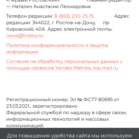
«Первый Ростовский». Главный редактор
— Наталич Анастасия Леонидовна.
Телефон редакции:
8 (863) 200-25-15
. Адрес
редакции: 344022, г. Ростов-на-Дону, пр.
Кировский, 40А. Адрес электронной почты:
news
@1rostov.tv
Политика конфиденциальности и защиты
информации
Согласие на обработку персональных данных с
помощью сервисов Yandex.Metrika, top.mail.ru
Регистрационный номер: Эл № ФС77-80695 от
23.03.2021., зарегистрировано
Федеральной службой по надзору в сфере связи,
информационных технологий и массовых
коммуникаций.
© АО Телеканал «Первый Ростовский» (2021-2025)
Для повышения удобства сайта мы используем