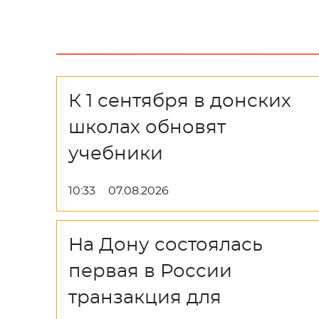
К 1 сентября в донских
школах обновят
учебники
10:33
07.08.2026
На Дону состоялась
первая в России
транзакция для