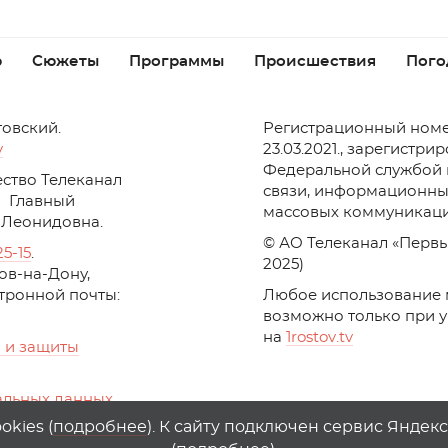
р
Сюжеты
Программы
Происшествия
Пого
товский.
Регистрационный номе
v
23.03.2021., зарегистри
Федеральной службой 
ство Телеканал
связи, информационны
Главный
массовых коммуникаци
 Леонидовна.
© АО Телеканал «Первы
25-15
.
2025)
стов-на-Дону,
ктронной почты:
Любое использование 
возможно только при 
на
1
rostov
.
tv
 и защиты
альных данных
ika, top.mail.ru
kies (
подробнее
). К сайту подключен сервис Яндек