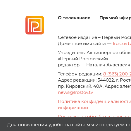
О телеканале
Прямой эфи
C
етевое издание – Первый Рос
Доменное имя сайта —
1rostov.t
Учредитель: Акционерное обще
«Первый Ростовский». 
редактор — Наталич Анастасия
Телефон редакции:
8 (863) 200-
Адрес редакции: 344022, г. Ро
пр. Кировский, 40А. Адрес эле
news
@1rostov.tv
Политика конфиденциальности
информации
Согласие на обработку персон
с помощью сервисов Yandex.Metr
Для повышения удобства сайта мы используем coo