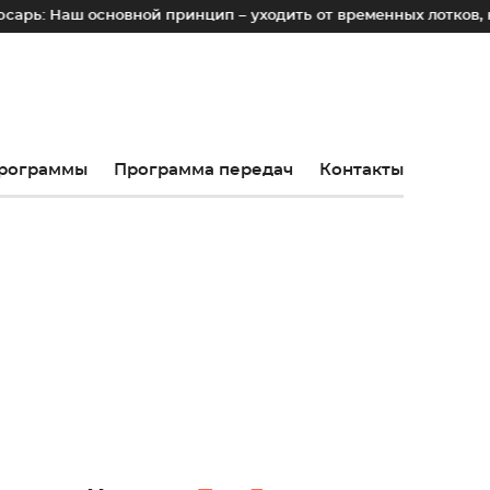
аш основной принцип – уходить от временных лотков, киоско
рограммы
Программа передач
Контакты