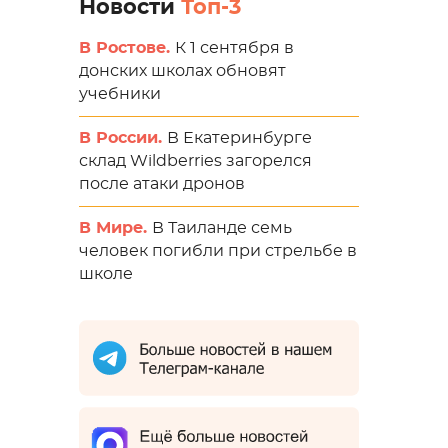
Новости
Топ-3
В Ростове.
К 1 сентября в
донских школах обновят
учебники
В России.
В Екатеринбурге
склад Wildberries загорелся
после атаки дронов
В Мире.
В Таиланде семь
человек погибли при стрельбе в
школе