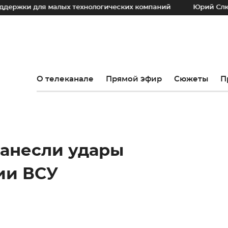
и для малых технологических компаний
Юрий Слюсарь: Н
О телеканале
Прямой эфир
Сюжеты
П
нанесли удары
ии ВСУ