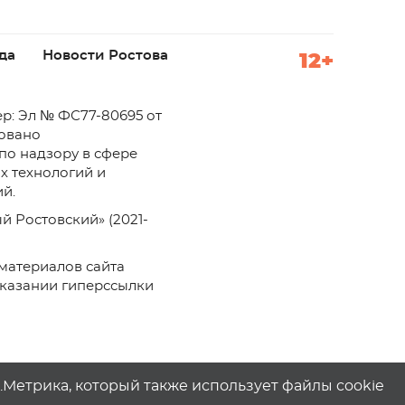
да
Новости Ростова
12+
р: Эл № ФС77-80695 от
ровано
по надзору в сфере
х технологий и
й.
й Ростовский» (2021-
материалов сайта
указании гиперссылки
с.Метрика, который также использует файлы cookie