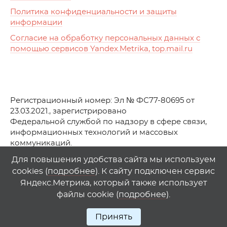
Политика конфиденциальности и защиты
информации
Согласие на обработку персональных данных с
помощью сервисов Yandex.Metrika, top.mail.ru
Регистрационный номер: Эл № ФС77-80695 от
23.03.2021., зарегистрировано
Федеральной службой по надзору в сфере связи,
информационных технологий и массовых
коммуникаций.
© АО Телеканал «Первый Ростовский» (2021-2025)
Для повышения удобства сайта мы используем
cookies (
подробнее
). К сайту подключен сервис
Любое использование материалов сайта возможно
Яндекс.Метрика, который также использует
только при указании гиперссылки на
1
rostov
.
tv
файлы cookie (
подробнее
).
Принять