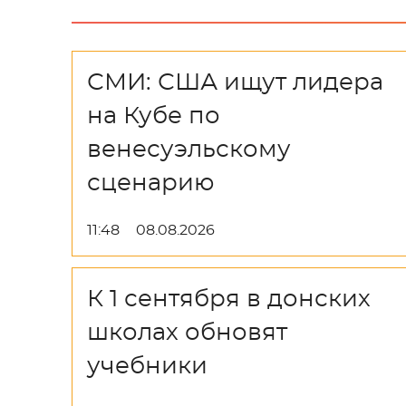
СМИ: США ищут лидера
на Кубе по
венесуэльскому
сценарию
11:48
08.08.2026
К 1 сентября в донских
школах обновят
учебники