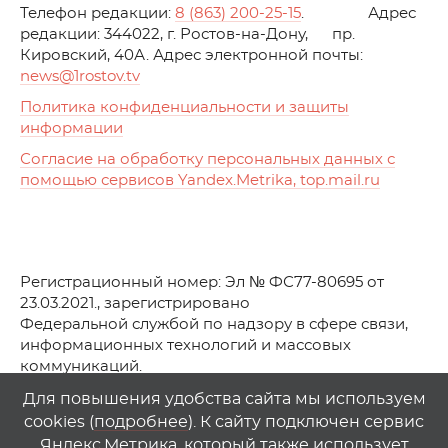
Телефон редакции:
8 (863) 200-25-15
. Адрес
редакции: 344022, г. Ростов-на-Дону, пр.
Кировский, 40А. Адрес электронной почты:
news
@1rostov.tv
Политика конфиденциальности и защиты
информации
Согласие на обработку персональных данных с
помощью сервисов Yandex.Metrika, top.mail.ru
Регистрационный номер: Эл № ФС77-80695 от
23.03.2021., зарегистрировано
Федеральной службой по надзору в сфере связи,
информационных технологий и массовых
коммуникаций.
© АО Телеканал «Первый Ростовский» (2021-2025)
Для повышения удобства сайта мы используем
cookies (
подробнее
). К сайту подключен сервис
Любое использование материалов сайта возможно
Яндекс.Метрика, который также использует