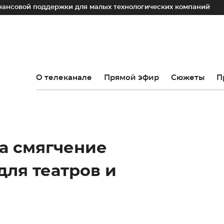
ой поддержки для малых технологических компаний
Юрий
О телеканале
Прямой эфир
Сюжеты
П
а смягчение
ля театров и