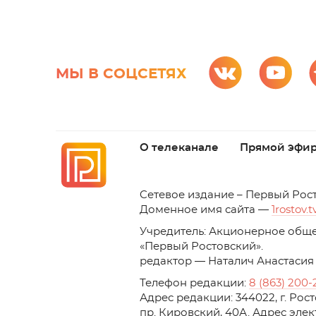
МЫ В СОЦСЕТЯХ
О телеканале
Прямой эфи
C
етевое издание – Первый Рос
Доменное имя сайта —
1rostov.t
Учредитель: Акционерное обще
«Первый Ростовский». 
редактор — Наталич Анастасия
Телефон редакции:
8 (863) 200-
Адрес редакции: 344022, г. Ро
пр. Кировский, 40А. Адрес эле