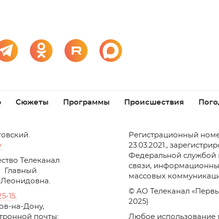
р
Сюжеты
Программы
Происшествия
Пого
товский.
Регистрационный номе
v
23.03.2021., зарегистри
Федеральной службой 
ство Телеканал
связи, информационны
Главный
массовых коммуникаци
 Леонидовна.
© АО Телеканал «Первы
25-15
.
2025)
стов-на-Дону,
ктронной почты:
Любое использование 