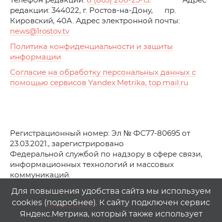
Телефон редакции:
8 (863) 200-25-15
. Адрес
редакции: 344022, г. Ростов-на-Дону, пр.
Кировский, 40А. Адрес электронной почты:
news
@1rostov.tv
Политика конфиденциальности и защиты
информации
Согласие на обработку персональных данных с
помощью сервисов Yandex.Metrika, top.mail.ru
Регистрационный номер: Эл № ФС77-80695 от
23.03.2021., зарегистрировано
Федеральной службой по надзору в сфере связи,
информационных технологий и массовых
коммуникаций.
© АО Телеканал «Первый Ростовский» (2021-2025)
Для повышения удобства сайта мы используем
cookies (
подробнее
). К сайту подключен сервис
Любое использование материалов сайта возможно
Яндекс.Метрика, который также использует
только при указании гиперссылки на
1
rostov
.
tv