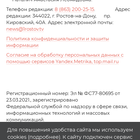
Телефон редакции:
8 (863) 200-25-15
. Адрес
редакции: 344022, г. Ростов-на-Дону, пр.
Кировский, 40А. Адрес электронной почты:
news
@1rostov.tv
Политика конфиденциальности и защиты
информации
Согласие на обработку персональных данных с
помощью сервисов Yandex.Metrika, top.mail.ru
Регистрационный номер: Эл № ФС77-80695 от
23.03.2021., зарегистрировано
Федеральной службой по надзору в сфере связи,
информационных технологий и массовых
коммуникаций.
© АО Телеканал «Первый Ростовский» (2021-2025)
Для повышения удобства сайта мы используем
cookies (
подробнее
). К сайту подключен сервис
Любое использование материалов сайта возможно