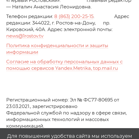
«Первый Ростовский». Главный редактор
— Наталич Анастасия Леонидовна.
Телефон редакции:
8 (863) 200-25-15
. Адрес
редакции: 344022, г. Ростов-на-Дону, пр.
Кировский, 40А. Адрес электронной почты:
news
@1rostov.tv
Политика конфиденциальности и защиты
информации
Согласие на обработку персональных данных с
помощью сервисов Yandex.Metrika, top.mail.ru
Регистрационный номер: Эл № ФС77-80695 от
23.03.2021., зарегистрировано
Федеральной службой по надзору в сфере связи,
информационных технологий и массовых
коммуникаций.
© АО Телеканал «Первый Ростовский» (2021-2025)
Для повышения удобства сайта мы используем