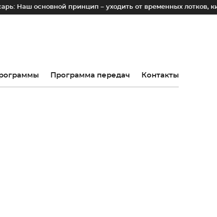
новной принцип – уходить от временных лотков, киосков и п
рограммы
Программа передач
Контакты