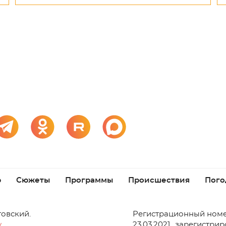
р
Сюжеты
Программы
Происшествия
Пого
товский.
Регистрационный номе
v
23.03.2021., зарегистри