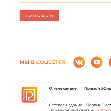
Все новости
МЫ В СОЦСЕТЯХ
О телеканале
Прямой эфи
C
етевое издание – Первый Рос
Доменное имя сайта —
1rostov.t