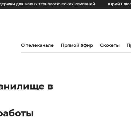
 малых технологических компаний
Юрий Слюсарь: Наш ос
О телеканале
Прямой эфир
Сюжеты
П
анилище в
работы