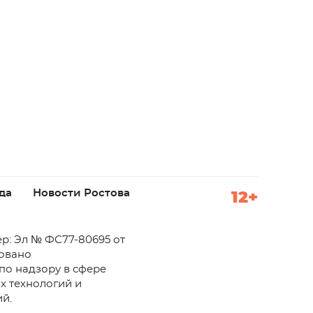
да
Новости Ростова
12+
р: Эл № ФС77-80695 от
ровано
по надзору в сфере
х технологий и
й.