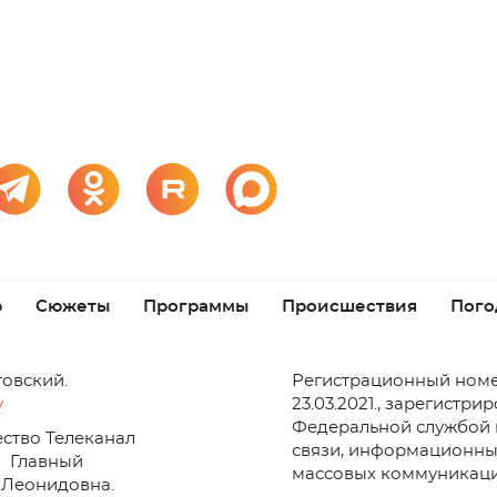
р
Сюжеты
Программы
Происшествия
Пого
товский.
Регистрационный номе
v
23.03.2021., зарегистри
Федеральной службой 
ство Телеканал
связи, информационны
Главный
массовых коммуникаци
 Леонидовна.