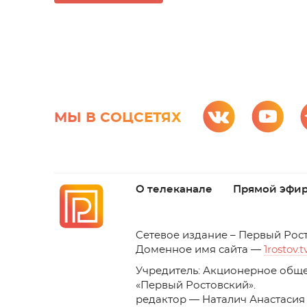
МЫ В СОЦСЕТЯХ
О телеканале
Прямой эфи
C
етевое издание – Первый Рос
Доменное имя сайта —
1rostov.t
Учредитель: Акционерное обще
«Первый Ростовский». 
редактор — Наталич Анастасия