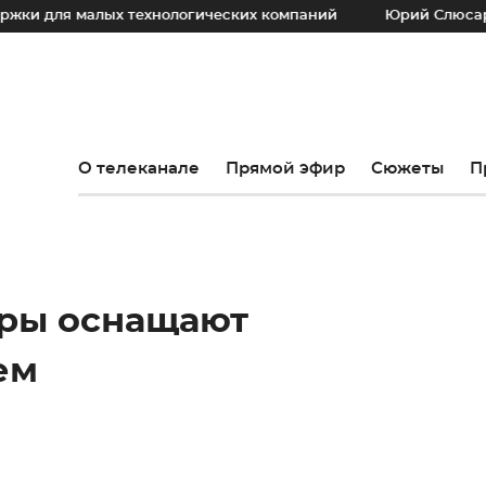
ля малых технологических компаний
Юрий Слюсарь: Наш 
О телеканале
Прямой эфир
Сюжеты
П
уры оснащают
ем