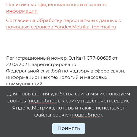
Политика конфиденциальности и защиты
информации
Согласие на обработку персональных данных с
помощью сервисов Yandex.Metrika, top.mail.ru
Регистрационный номер: Эл № ФС77-80695 от
23.03.2021., зарегистрировано
Федеральной службой по надзору в сфере связи,
информационных технологий и массовых
коммуникаций.
© АО Телеканал «Первый Ростовский» (2021-2025)
Для повышения удобства сайта мы используем
cookies (
подробнее
). К сайту подключен сервис
Любое использование материалов сайта возможно
Яндекс.Метрика, который также использует
только при указании гиперссылки на
1
rostov
.
tv
файлы cookie (
подробнее
).
Принять