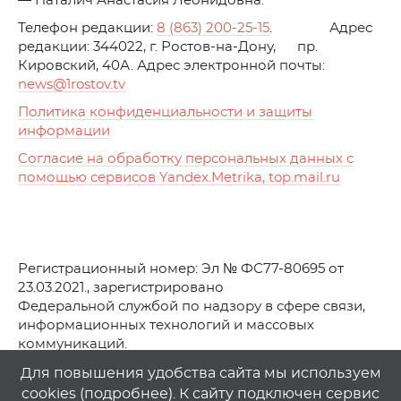
— Наталич Анастасия Леонидовна.
Телефон редакции:
8 (863) 200-25-15
. Адрес
редакции: 344022, г. Ростов-на-Дону, пр.
Кировский, 40А. Адрес электронной почты:
news
@1rostov.tv
Политика конфиденциальности и защиты
информации
Согласие на обработку персональных данных с
помощью сервисов Yandex.Metrika, top.mail.ru
Регистрационный номер: Эл № ФС77-80695 от
23.03.2021., зарегистрировано
Федеральной службой по надзору в сфере связи,
информационных технологий и массовых
коммуникаций.
© АО Телеканал «Первый Ростовский» (2021-2025)
Для повышения удобства сайта мы используем
cookies (
подробнее
). К сайту подключен сервис
Любое использование материалов сайта возможно