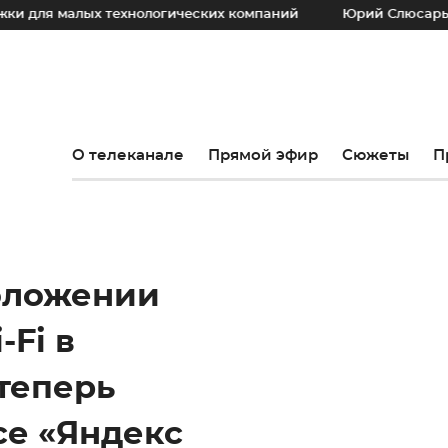
малых технологических компаний
Юрий Слюсарь: Наш осн
О телеканале
Прямой эфир
Сюжеты
П
оложении
-Fi в
теперь
се «Яндекс