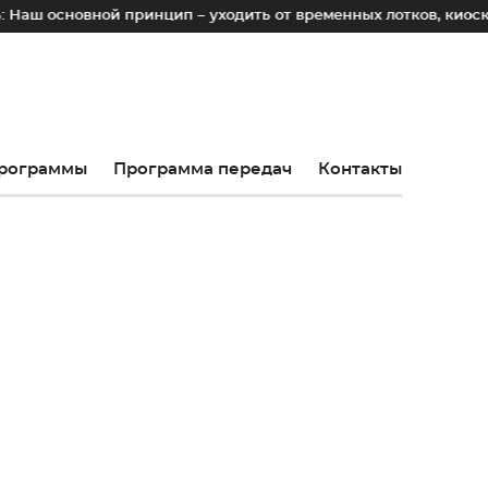
овной принцип – уходить от временных лотков, киосков и пал
рограммы
Программа передач
Контакты