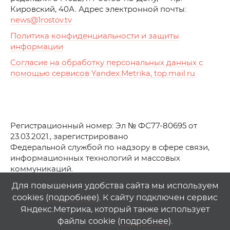
Кировский, 40А. Адрес электронной почты:
news
@1rostov.tv
Политика конфиденциальности и защиты
информации
Согласие на обработку персональных данных с
помощью сервисов Yandex.Metrika, top.mail.ru
Регистрационный номер: Эл № ФС77-80695 от
23.03.2021., зарегистрировано
Федеральной службой по надзору в сфере связи,
информационных технологий и массовых
коммуникаций.
© АО Телеканал «Первый Ростовский» (2021-2025)
Для повышения удобства сайта мы используем
cookies (
подробнее
). К сайту подключен сервис
Любое использование материалов сайта возможно
Яндекс.Метрика, который также использует
только при указании гиперссылки на
1
rostov
.
tv
файлы cookie (
подробнее
).