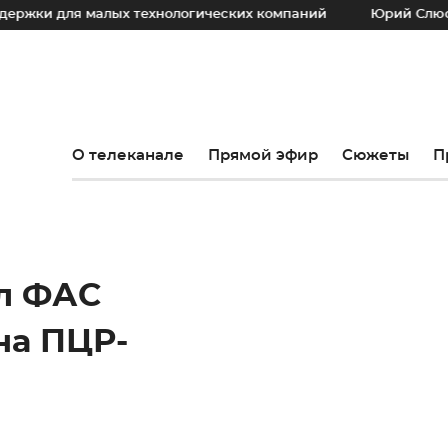
 для малых технологических компаний
Юрий Слюсарь: На
О телеканале
Прямой эфир
Сюжеты
П
л ФАС
на ПЦР-