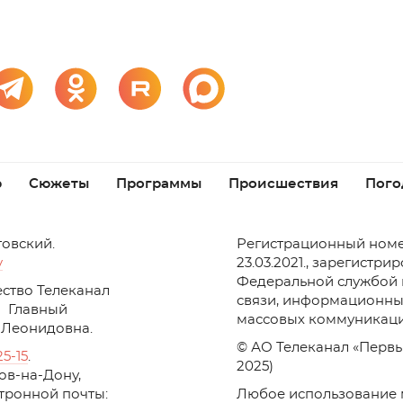
р
Сюжеты
Программы
Происшествия
Пого
товский.
Регистрационный номе
v
23.03.2021., зарегистри
Федеральной службой 
ство Телеканал
связи, информационны
Главный
массовых коммуникаци
 Леонидовна.
© АО Телеканал «Первы
25-15
.
2025)
стов-на-Дону,
ктронной почты:
Любое использование 