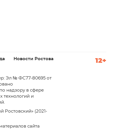
да
Новости Ростова
12+
р: Эл № ФС77-80695 от
ровано
по надзору в сфере
х технологий и
й.
й Ростовский» (2021-
материалов сайта