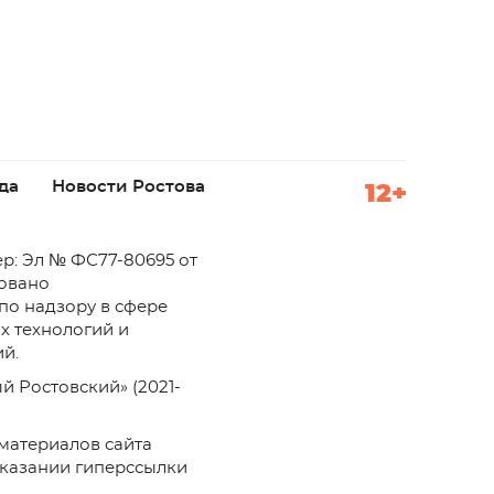
да
Новости Ростова
12+
р: Эл № ФС77-80695 от
ровано
по надзору в сфере
х технологий и
й.
й Ростовский» (2021-
материалов сайта
указании гиперссылки