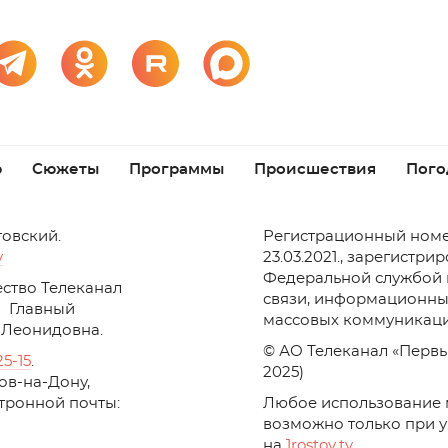
р
Сюжеты
Программы
Происшествия
Пого
товский.
Регистрационный номе
v
23.03.2021., зарегистри
Федеральной службой 
ство Телеканал
связи, информационны
Главный
массовых коммуникаци
 Леонидовна.
© АО Телеканал «Первы
25-15
.
2025)
стов-на-Дону,
ктронной почты:
Любое использование 
возможно только при 
на
1
rostov
.
tv