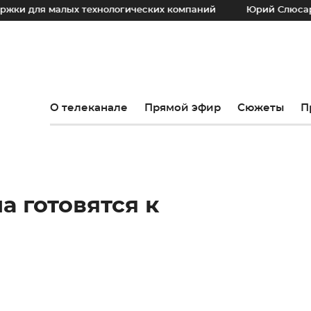
 малых технологических компаний
Юрий Слюсарь: Наш ос
О телеканале
Прямой эфир
Сюжеты
П
а готовятся к