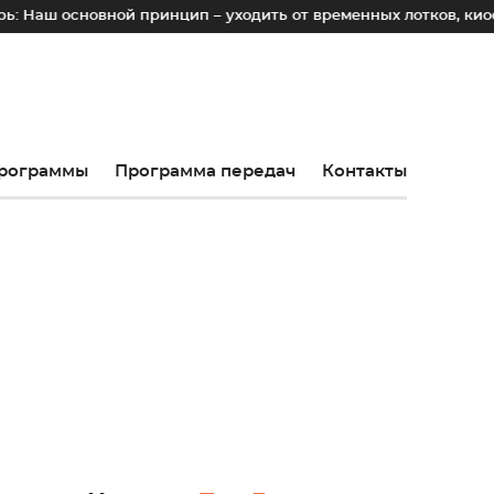
новной принцип – уходить от временных лотков, киосков и па
рограммы
Программа передач
Контакты