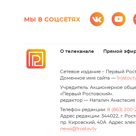
МЫ В СОЦСЕТЯХ
О телеканале
Прямой эфи
C
етевое издание – Первый Рос
Доменное имя сайта —
1rostov.t
Учредитель: Акционерное обще
«Первый Ростовский». 
редактор — Наталич Анастасия
Телефон редакции:
8 (863) 200-
Адрес редакции: 344022, г. Ро
пр. Кировский, 40А. Адрес эле
news
@1rostov.tv