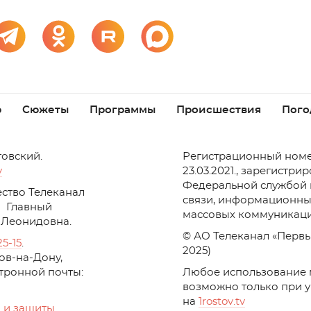
р
Сюжеты
Программы
Происшествия
Пого
товский.
Регистрационный номе
v
23.03.2021., зарегистри
Федеральной службой 
ство Телеканал
связи, информационны
Главный
массовых коммуникаци
 Леонидовна.
© АО Телеканал «Первы
25-15
.
2025)
стов-на-Дону,
ктронной почты:
Любое использование 
возможно только при 
на
1
rostov
.
tv
 и защиты