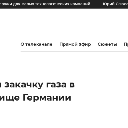
 для малых технологических компаний
Юрий Слюсарь: На
О телеканале
Прямой эфир
Сюжеты
П
 закачку газа в
ище Германии