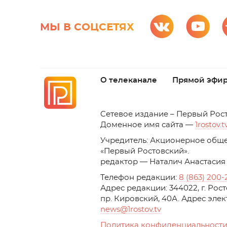
МЫ В СОЦСЕТЯХ
О телеканале
Прямой эфи
C
етевое издание – Первый Рос
Доменное имя сайта —
1rostov.t
Учредитель: Акционерное обще
«Первый Ростовский». 
редактор — Наталич Анастасия
Телефон редакции:
8 (863) 200-
Адрес редакции: 344022, г. Ро
пр. Кировский, 40А. Адрес эле
news
@1rostov.tv
Политика конфиденциальности