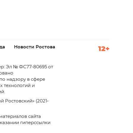
да
Новости Ростова
12+
р: Эл № ФС77-80695 от
ровано
по надзору в сфере
х технологий и
й.
й Ростовский» (2021-
материалов сайта
указании гиперссылки