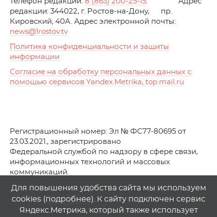
Телефон редакции:
8 (863) 200-25-15
. Адрес
редакции: 344022, г. Ростов-на-Дону, пр.
Кировский, 40А. Адрес электронной почты:
news
@1rostov.tv
Политика конфиденциальности и защиты
информации
Согласие на обработку персональных данных с
помощью сервисов Yandex.Metrika, top.mail.ru
Регистрационный номер: Эл № ФС77-80695 от
23.03.2021., зарегистрировано
Федеральной службой по надзору в сфере связи,
информационных технологий и массовых
коммуникаций.
© АО Телеканал «Первый Ростовский» (2021-2025)
Для повышения удобства сайта мы используем
cookies (
подробнее
). К сайту подключен сервис
Любое использование материалов сайта возможно
Яндекс.Метрика, который также использует
только при указании гиперссылки на
1
rostov
.
tv