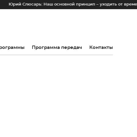
ий Слюсарь: Наш основной принцип – уходить от временных л
рограммы
Программа передач
Контакты