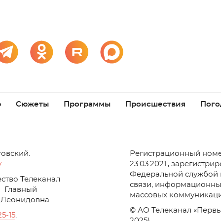
р
Сюжеты
Программы
Происшествия
Пого
товский.
Регистрационный номе
v
23.03.2021., зарегистри
Федеральной службой 
ство Телеканал
связи, информационны
Главный
массовых коммуникаци
 Леонидовна.
© АО Телеканал «Первы
25-15
.
2025)