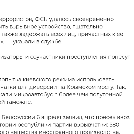
террористов, ФСБ удалось своевременно
ить взрывное устройство, тщательно
 также задержать всех лиц, причастных к ее
, — указали в службе.
низаторы и соучастники преступления понесут
д попытка киевского режима использовать
атки для диверсии на Крымском мосту. Так,
жали микроавтобус с более чем полутонной
ой таможне.
Белоруссии 6 апреля заявил, что пресек ввоз
ории республики партии взрывчатки: 580
ого вещества иностранного производства,