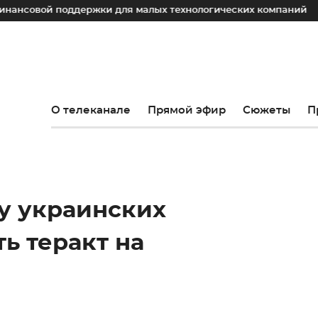
овой поддержки для малых технологических компаний
Юр
О телеканале
Прямой эфир
Сюжеты
П
у украинских
ь теракт на