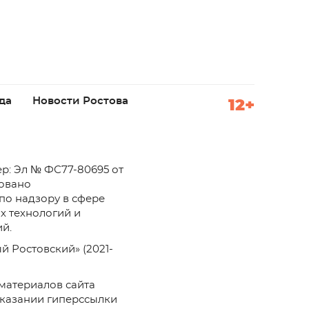
да
Новости Ростова
12+
р: Эл № ФС77-80695 от
ровано
по надзору в сфере
х технологий и
й.
й Ростовский» (2021-
материалов сайта
указании гиперссылки