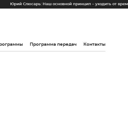
ий Слюсарь: Наш основной принцип – уходить от временных л
рограммы
Программа передач
Контакты