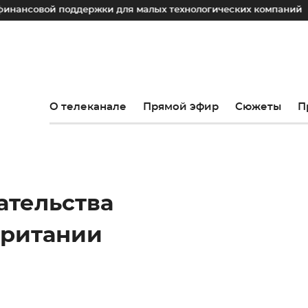
овой поддержки для малых технологических компаний
Юр
О телеканале
Прямой эфир
Сюжеты
П
ательства
Британии