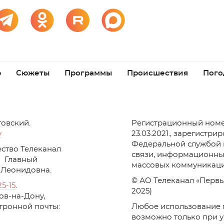
р
Сюжеты
Программы
Происшествия
Пого
товский.
Регистрационный номе
v
23.03.2021., зарегистри
Федеральной службой 
ство Телеканал
связи, информационны
Главный
массовых коммуникаци
 Леонидовна.
© АО Телеканал «Первы
25-15
.
2025)
стов-на-Дону,
ктронной почты:
Любое использование 
возможно только при 