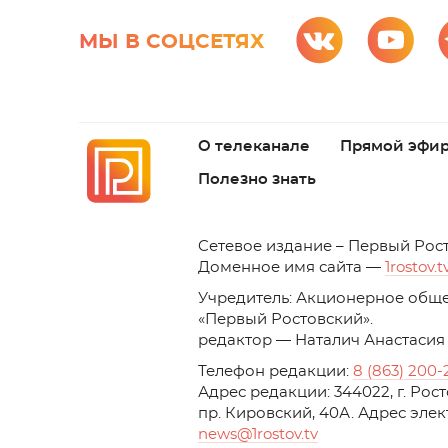
МЫ В СОЦСЕТЯХ
О телеканале
Прямой эфи
Полезно знать
C
етевое издание – Первый Рос
Доменное имя сайта —
1rostov.t
Учредитель: Акционерное обще
«Первый Ростовский». 
редактор — Наталич Анастасия
Телефон редакции:
8 (863) 200-
Адрес редакции: 344022, г. Ро
пр. Кировский, 40А. Адрес эле
news
@1rostov.tv