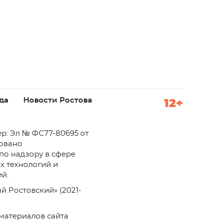
да
Новости Ростова
12+
р: Эл № ФС77-80695 от
ровано
по надзору в сфере
х технологий и
й.
й Ростовский» (2021-
материалов сайта