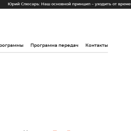
й Слюсарь: Наш основной принцип – уходить от временных ло
рограммы
Программа передач
Контакты