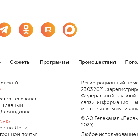
р
Сюжеты
Программы
Происшествия
Пого
товский.
Регистрационный номе
v
23.03.2021., зарегистри
Федеральной службой 
ство Телеканал
связи, информационны
Главный
массовых коммуникаци
 Леонидовна.
© АО Телеканал «Первы
25-15
.
2025)
стов-на-Дону,
ктронной почты:
Любое использование 