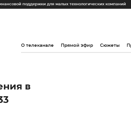
вой поддержки для малых технологических компаний
Юри
О телеканале
Прямой эфир
Сюжеты
П
ения в
33