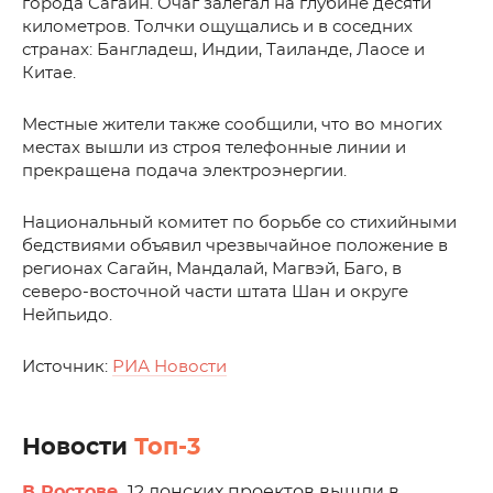
города Сагайн. Очаг залегал на глубине десяти
километров. Толчки ощущались и в соседних
странах: Бангладеш, Индии, Таиланде, Лаосе и
Китае.
Местные жители также сообщили, что во многих
местах вышли из строя телефонные линии и
прекращена подача электроэнергии.
Национальный комитет по борьбе со стихийными
бедствиями объявил чрезвычайное положение в
регионах Сагайн, Мандалай, Магвэй, Баго, в
северо-восточной части штата Шан и округе
Нейпьидо.
Источник:
РИА Новости
Новости
Топ-3
В Ростове.
12 донских проектов вышли в