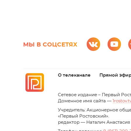
МЫ В СОЦСЕТЯХ
О телеканале
Прямой эфи
C
етевое издание – Первый Рос
Доменное имя сайта —
1rostov.t
Учредитель: Акционерное обще
«Первый Ростовский». 
редактор — Наталич Анастасия