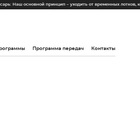
ш основной принцип – уходить от временных лотков, киосков
рограммы
Программа передач
Контакты