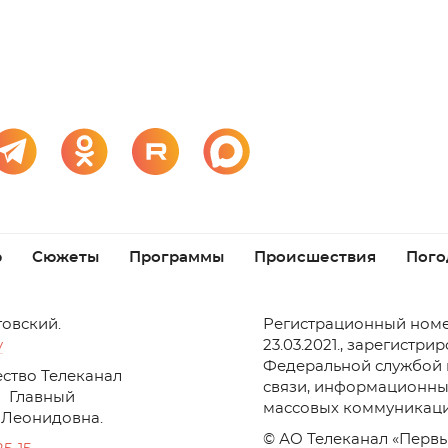
р
Сюжеты
Программы
Происшествия
Пого
товский.
Регистрационный номе
v
23.03.2021., зарегистри
Федеральной службой 
ство Телеканал
связи, информационны
Главный
массовых коммуникаци
 Леонидовна.
© АО Телеканал «Первы