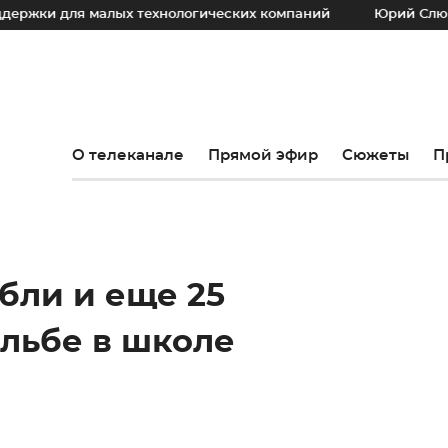
 для малых технологических компаний
Юрий Слюсарь: На
О телеканале
Прямой эфир
Сюжеты
П
ибли и еще 25
ельбе в школе