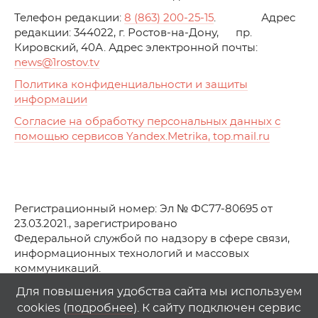
Телефон редакции:
8 (863) 200-25-15
. Адрес
редакции: 344022, г. Ростов-на-Дону, пр.
Кировский, 40А. Адрес электронной почты:
news
@1rostov.tv
Политика конфиденциальности и защиты
информации
Согласие на обработку персональных данных с
помощью сервисов Yandex.Metrika, top.mail.ru
Регистрационный номер: Эл № ФС77-80695 от
23.03.2021., зарегистрировано
Федеральной службой по надзору в сфере связи,
информационных технологий и массовых
коммуникаций.
© АО Телеканал «Первый Ростовский» (2021-2025)
Для повышения удобства сайта мы используем
cookies (
подробнее
). К сайту подключен сервис
Любое использование материалов сайта возможно