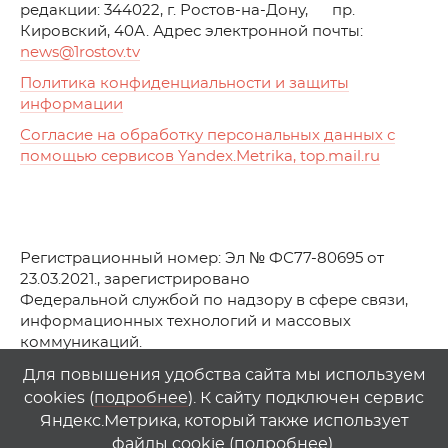
редакции: 344022, г. Ростов-на-Дону, пр.
Кировский, 40А. Адрес электронной почты:
news
@1rostov.tv
Политика конфиденциальности и защиты
информации
Согласие на обработку персональных данных с
помощью сервисов Yandex.Metrika, top.mail.ru
Регистрационный номер: Эл № ФС77-80695 от
23.03.2021., зарегистрировано
Федеральной службой по надзору в сфере связи,
информационных технологий и массовых
коммуникаций.
© АО Телеканал «Первый Ростовский» (2021-2025)
Для повышения удобства сайта мы используем
cookies (
подробнее
). К сайту подключен сервис
Любое использование материалов сайта возможно
Яндекс.Метрика, который также использует
только при указании гиперссылки на
1
rostov
.
tv
файлы cookie (
подробнее
).