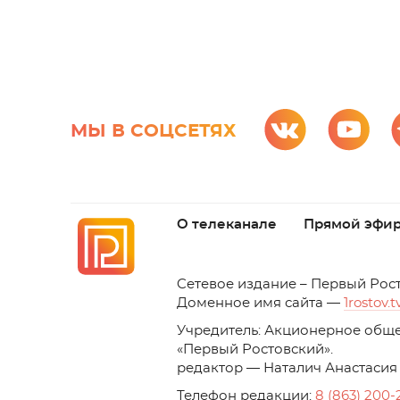
МЫ В СОЦСЕТЯХ
О телеканале
Прямой эфи
C
етевое издание – Первый Рос
Доменное имя сайта —
1rostov.t
Учредитель: Акционерное обще
«Первый Ростовский». 
редактор — Наталич Анастасия
Телефон редакции:
8 (863) 200-