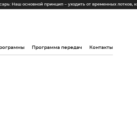
новной принцип – уходить от временных лотков, киосков и па
рограммы
Программа передач
Контакты