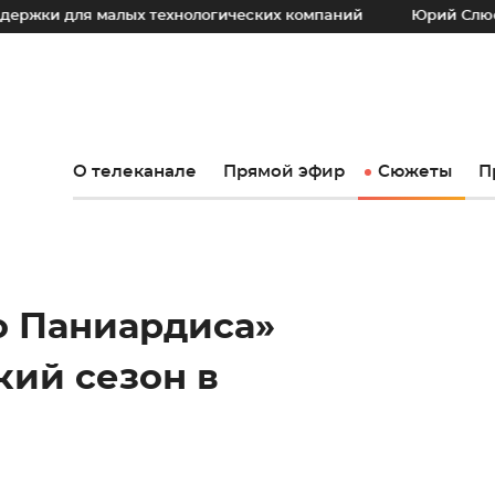
 малых технологических компаний
Юрий Слюсарь: Наш ос
О телеканале
Прямой эфир
Сюжеты
П
о Паниардиса»
кий сезон в