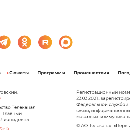
р
Сюжеты
Программы
Происшествия
Пого
товский.
Регистрационный номе
v
23.03.2021., зарегистри
Федеральной службой 
ство Телеканал
связи, информационны
Главный
массовых коммуникаци
 Леонидовна.
© АО Телеканал «Первы
25-15
.