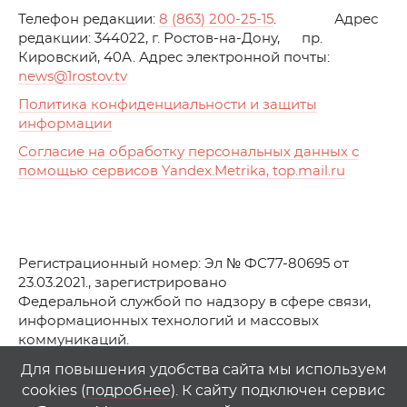
Телефон редакции:
8 (863) 200-25-15
. Адрес
редакции: 344022, г. Ростов-на-Дону, пр.
Кировский, 40А. Адрес электронной почты:
news
@1rostov.tv
Политика конфиденциальности и защиты
информации
Согласие на обработку персональных данных с
помощью сервисов Yandex.Metrika, top.mail.ru
Регистрационный номер: Эл № ФС77-80695 от
23.03.2021., зарегистрировано
Федеральной службой по надзору в сфере связи,
информационных технологий и массовых
коммуникаций.
© АО Телеканал «Первый Ростовский» (2021-2025)
Для повышения удобства сайта мы используем
cookies (
подробнее
). К сайту подключен сервис
Любое использование материалов сайта возможно