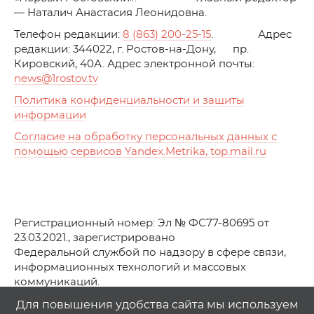
— Наталич Анастасия Леонидовна.
Телефон редакции:
8 (863) 200-25-15
. Адрес
редакции: 344022, г. Ростов-на-Дону, пр.
Кировский, 40А. Адрес электронной почты:
news
@1rostov.tv
Политика конфиденциальности и защиты
информации
Согласие на обработку персональных данных с
помощью сервисов Yandex.Metrika, top.mail.ru
Регистрационный номер: Эл № ФС77-80695 от
23.03.2021., зарегистрировано
Федеральной службой по надзору в сфере связи,
информационных технологий и массовых
коммуникаций.
© АО Телеканал «Первый Ростовский» (2021-2025)
Для повышения удобства сайта мы используем