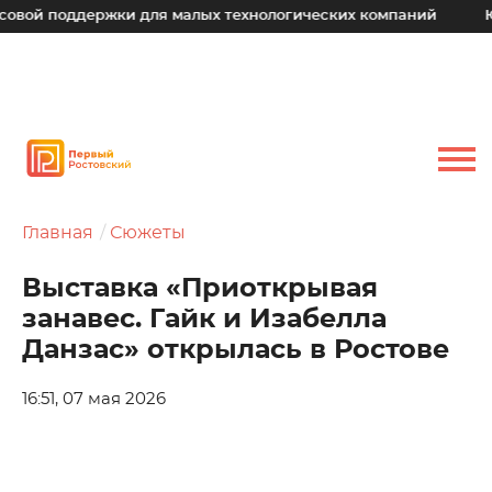
оддержки для малых технологических компаний
Юрий Слю
Главная
Сюжеты
Выставка «Приоткрывая
занавес. Гайк и Изабелла
Данзас» открылась в Ростове
16:51, 07 мая 2026