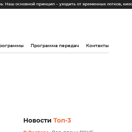
вной принцип – уходить от временных лотков, киосков и пал
рограммы
Программа передач
Контакты
Новости
Топ-3