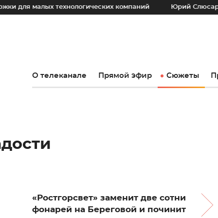
алых технологических компаний
Юрий Слюсарь: Наш осно
О телеканале
Прямой эфир
Сюжеты
П
адости
«Ростгорсвет» заменит две сотни
фонарей на Береговой и починит