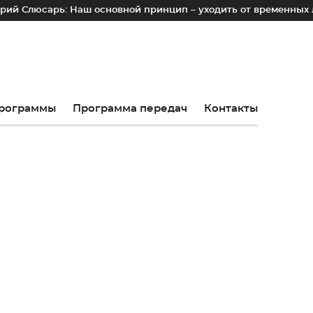
: Наш основной принцип – уходить от временных лотков, кио
рограммы
Программа передач
Контакты