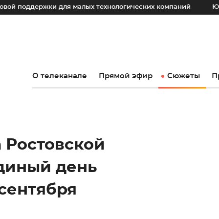
ржки для малых технологических компаний
Юрий Слюсарь
О телеканале
Прямой эфир
Сюжеты
П
 Ростовской
единый день
 сентября