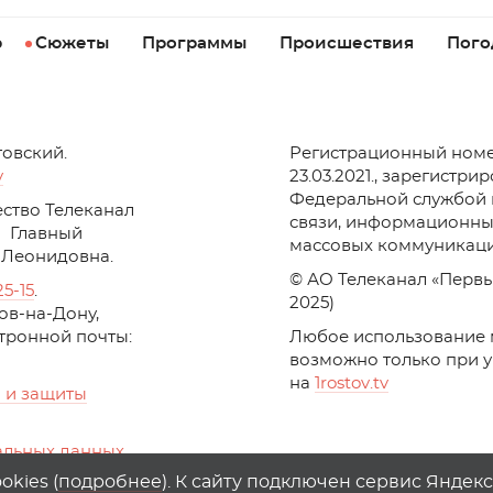
р
Сюжеты
Программы
Происшествия
Пого
товский.
Регистрационный номе
v
23.03.2021., зарегистри
Федеральной службой 
ство Телеканал
связи, информационны
Главный
массовых коммуникаци
 Леонидовна.
© АО Телеканал «Первы
25-15
.
2025)
стов-на-Дону,
ктронной почты:
Любое использование 
возможно только при 
на
1
rostov
.
tv
 и защиты
альных данных
ika, top.mail.ru
kies (
подробнее
). К сайту подключен сервис Яндек