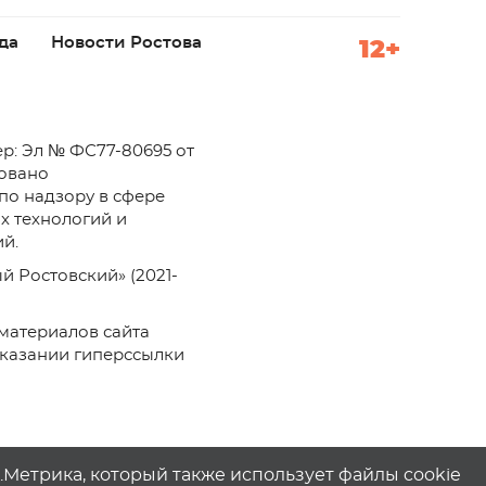
да
Новости Ростова
12+
р: Эл № ФС77-80695 от
ровано
по надзору в сфере
х технологий и
й.
й Ростовский» (2021-
материалов сайта
указании гиперссылки
с.Метрика, который также использует файлы cookie