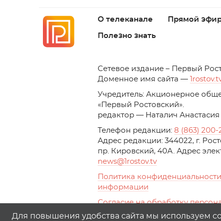
О телеканале
Прямой эфи
Полезно знать
C
етевое издание – Первый Рос
Доменное имя сайта —
1rostov.t
Учредитель: Акционерное обще
«Первый Ростовский». 
редактор — Наталич Анастасия
Телефон редакции:
8 (863) 200-
Адрес редакции: 344022, г. Ро
пр. Кировский, 40А. Адрес эле
news
@1rostov.tv
Политика конфиденциальности
информации
Согласие на обработку персон
с помощью сервисов Yandex.Metr
Для повышения удобства сайта мы используем coo