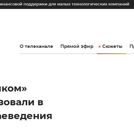
поддержки для малых технологических компаний
Юрий С
О телеканале
Прямой эфир
Сюжеты
П
иком»
зовали в
аеведения