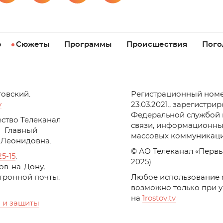
р
Сюжеты
Программы
Происшествия
Пого
товский.
Регистрационный номе
v
23.03.2021., зарегистри
Федеральной службой 
ство Телеканал
связи, информационны
Главный
массовых коммуникаци
 Леонидовна.
© АО Телеканал «Первы
25-15
.
2025)
стов-на-Дону,
ктронной почты:
Любое использование 
возможно только при 
на
1
rostov
.
tv
 и защиты