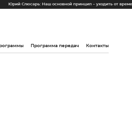
люсарь: Наш основной принцип – уходить от временных лотков
рограммы
Программа передач
Контакты