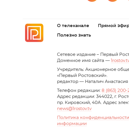
О телеканале
Прямой эфи
Полезно знать
C
етевое издание – Первый Рос
Доменное имя сайта —
1rostov.t
Учредитель: Акционерное обще
«Первый Ростовский». 
редактор — Наталич Анастасия
Телефон редакции:
8 (863) 200-
Адрес редакции: 344022, г. Ро
пр. Кировский, 40А. Адрес эле
news
@1rostov.tv
Политика конфиденциальности
информации