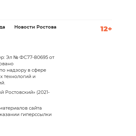
да
Новости Ростова
12+
р: Эл № ФС77-80695 от
ровано
по надзору в сфере
х технологий и
й.
й Ростовский» (2021-
материалов сайта
указании гиперссылки