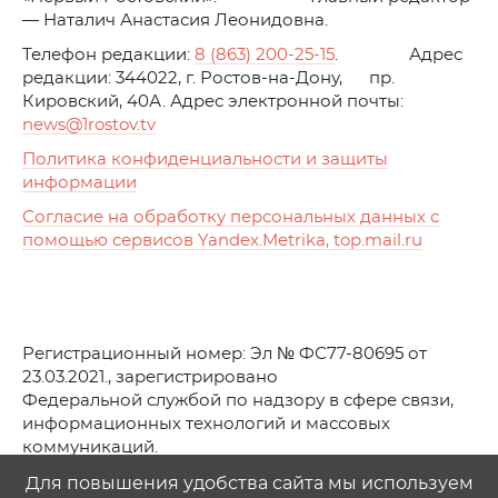
— Наталич Анастасия Леонидовна.
Телефон редакции:
8 (863) 200-25-15
. Адрес
редакции: 344022, г. Ростов-на-Дону, пр.
Кировский, 40А. Адрес электронной почты:
news
@1rostov.tv
Политика конфиденциальности и защиты
информации
Согласие на обработку персональных данных с
помощью сервисов Yandex.Metrika, top.mail.ru
Регистрационный номер: Эл № ФС77-80695 от
23.03.2021., зарегистрировано
Федеральной службой по надзору в сфере связи,
информационных технологий и массовых
коммуникаций.
© АО Телеканал «Первый Ростовский» (2021-2025)
Для повышения удобства сайта мы используем