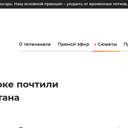
основной принцип – уходить от временных лотков, киосков и
О телеканале
Прямой эфир
Сюжеты
П
ке почтили
тана