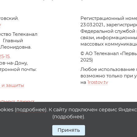
товский.
Регистрационный номе
v
23.03.2021., зарегистри
Федеральной службой 
ство Телеканал
связи, информационны
Главный
массовых коммуникаци
 Леонидовна.
© АО Телеканал «Первы
25-15
.
2025)
стов-на-Дону,
ктронной почты:
Любое использование 
возможно только при 
на
1
rostov
.
tv
 и защиты
альных данных
ika, top.mail.ru
kies (
подробнее
). К сайту подключен сервис Яндек
(
подробнее
).
Принять