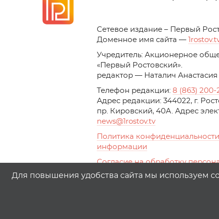
C
етевое издание – Первый Рос
Доменное имя сайта —
1rostov.t
Учредитель: Акционерное обще
«Первый Ростовский». 
редактор — Наталич Анастасия
Телефон редакции:
8 (863) 200-
Адрес редакции: 344022, г. Ро
пр. Кировский, 40А. Адрес эле
news
@1rostov.tv
Политика конфиденциальности
информации
Согласие на обработку персон
с помощью сервисов Yandex.Metr
Для повышения удобства сайта мы используем coo