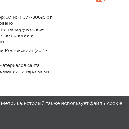
12+
р: Эл № ФС77-80695 от
ровано
по надзору в сфере
х технологий и
й.
й Ростовский» (2021-
материалов сайта
указании гиперссылки
с.Метрика, который также использует файлы cookie