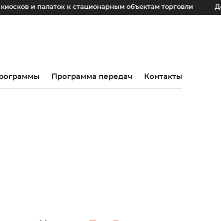
 палаток к стационарным объектам торговли
До 2030 год
рограммы
Программа передач
Контакты