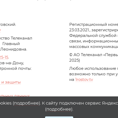
товский.
Регистрационный номе
v
23.03.2021., зарегистри
Федеральной службой 
ство Телеканал
связи, информационны
Главный
массовых коммуникаци
 Леонидовна.
© АО Телеканал «Первы
25-15
.
2025)
стов-на-Дону,
ктронной почты:
Любое использование 
возможно только при 
на
1
rostov
.
tv
 и защиты
альных данных
ika, top.mail.ru
kies (
подробнее
). К сайту подключен сервис Яндек
(
подробнее
).