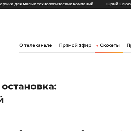
 малых технологических компаний
Юрий Слюсарь: Наш осн
О телеканале
Прямой эфир
Сюжеты
П
 остановка:
й