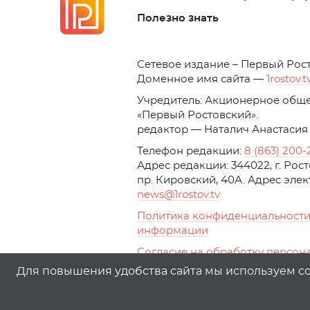
Полезно знать
C
етевое издание – Первый Рос
Доменное имя сайта —
1rostov.t
Учредитель: Акционерное обще
«Первый Ростовский». 
редактор — Наталич Анастасия
Телефон редакции:
8 (863) 200-
Адрес редакции: 344022, г. Ро
пр. Кировский, 40А. Адрес эле
news
@1rostov.tv
Политика конфиденциальности
информации
Согласие на обработку персон
с помощью сервисов Yandex.Metr
Для повышения удобства сайта мы используем coo