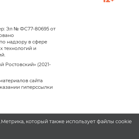
12+
р: Эл № ФС77-80695 от
ровано
по надзору в сфере
х технологий и
й.
й Ростовский» (2021-
материалов сайта
указании гиперссылки
с.Метрика, который также использует файлы cookie