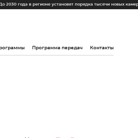
а в регионе установят порядка тысячи новых камер фотовиде
рограммы
Программа передач
Контакты