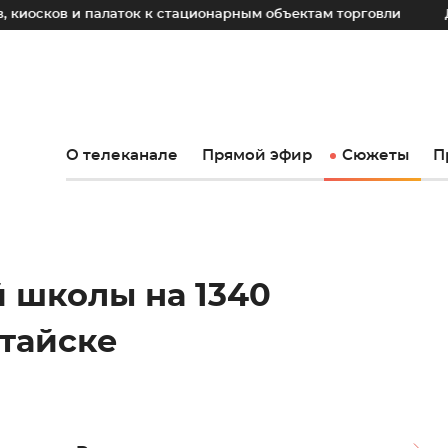
 палаток к стационарным объектам торговли
До 2030 год
О телеканале
Прямой эфир
Сюжеты
П
 школы на 1340
атайске