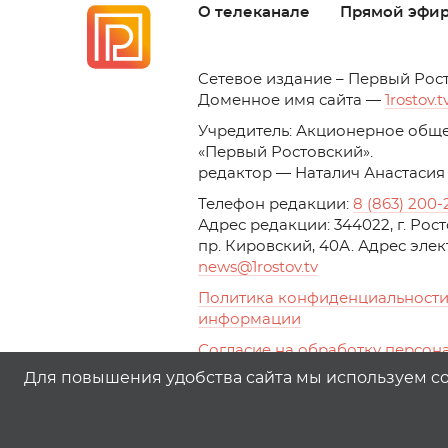
О телеканале
Прямой эфи
C
етевое издание – Первый Рос
Доменное имя сайта —
1rostov.t
Учредитель: Акционерное обще
«Первый Ростовский». 
редактор — Наталич Анастасия
Телефон редакции:
8 (863) 200-
Адрес редакции: 344022, г. Ро
пр. Кировский, 40А. Адрес эле
news
@1rostov.tv
Политика конфиденциальности
информации
Согласие на обработку персон
с помощью сервисов Yandex.Metr
Для повышения удобства сайта мы используем coo