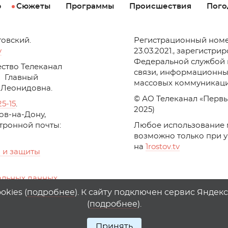
р
Сюжеты
Программы
Происшествия
Пого
товский.
Регистрационный номе
v
23.03.2021., зарегистри
Федеральной службой 
ство Телеканал
связи, информационны
Главный
массовых коммуникаци
 Леонидовна.
© АО Телеканал «Первы
25-15
.
2025)
стов-на-Дону,
ктронной почты:
Любое использование 
возможно только при 
на
1
rostov
.
tv
 и защиты
альных данных
ika, top.mail.ru
kies (
подробнее
). К сайту подключен сервис Яндек
(
подробнее
).
Принять