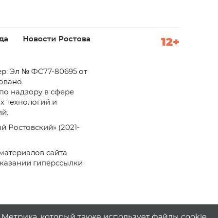
да
Новости Ростова
12+
р: Эл № ФС77-80695 от
ровано
по надзору в сфере
х технологий и
й.
й Ростовский» (2021-
материалов сайта
указании гиперссылки
с.Метрика, который также использует файлы cookie