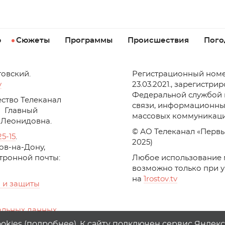
р
Сюжеты
Программы
Происшествия
Пого
товский.
Регистрационный номе
v
23.03.2021., зарегистри
Федеральной службой 
ство Телеканал
связи, информационны
Главный
массовых коммуникаци
 Леонидовна.
© АО Телеканал «Первы
25-15
.
2025)
стов-на-Дону,
ктронной почты:
Любое использование 
возможно только при 
на
1
rostov
.
tv
 и защиты
альных данных
ika, top.mail.ru
kies (
подробнее
). К сайту подключен сервис Яндек