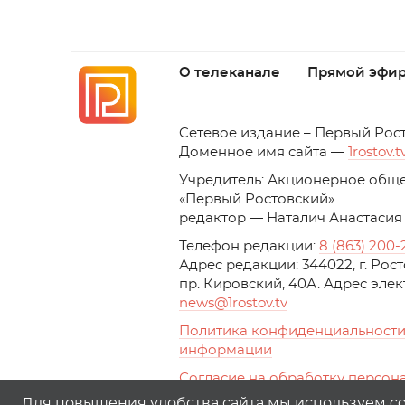
О телеканале
Прямой эфи
C
етевое издание – Первый Рос
Доменное имя сайта —
1rostov.t
Учредитель: Акционерное обще
«Первый Ростовский». 
редактор — Наталич Анастасия
Телефон редакции:
8 (863) 200-
Адрес редакции: 344022, г. Ро
пр. Кировский, 40А. Адрес эле
news
@1rostov.tv
Политика конфиденциальности
информации
Согласие на обработку персон
с помощью сервисов Yandex.Metr
Для повышения удобства сайта мы используем coo