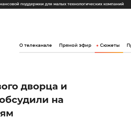
держки для малых технологических компаний
Юрий Слюса
О телеканале
Прямой эфир
Сюжеты
П
ого дворца и
 обсудили на
иям