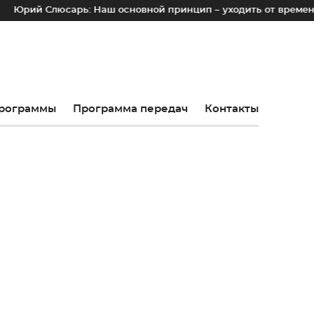
рь: Наш основной принцип – уходить от временных лотков, к
рограммы
Программа передач
Контакты