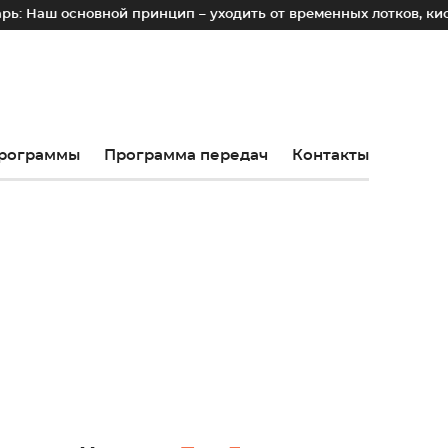
овной принцип – уходить от временных лотков, киосков и пал
рограммы
Программа передач
Контакты