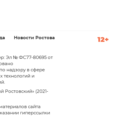
да
Новости Ростова
12+
р: Эл № ФС77-80695 от
ровано
по надзору в сфере
х технологий и
й.
й Ростовский» (2021-
материалов сайта
указании гиперссылки