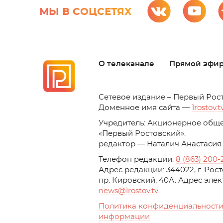
МЫ В СОЦСЕТЯХ
О телеканале
Прямой эфи
C
етевое издание – Первый Рос
Доменное имя сайта —
1rostov.t
Учредитель: Акционерное обще
«Первый Ростовский». 
редактор — Наталич Анастасия
Телефон редакции:
8 (863) 200-
Адрес редакции: 344022, г. Ро
пр. Кировский, 40А. Адрес эле
news
@1rostov.tv
Политика конфиденциальности
информации