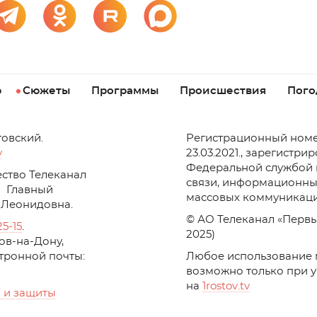
р
Сюжеты
Программы
Происшествия
Пого
товский.
Регистрационный номе
v
23.03.2021., зарегистри
Федеральной службой 
ство Телеканал
связи, информационны
Главный
массовых коммуникаци
 Леонидовна.
© АО Телеканал «Первы
25-15
.
2025)
стов-на-Дону,
ктронной почты:
Любое использование 
возможно только при 
на
1
rostov
.
tv
 и защиты