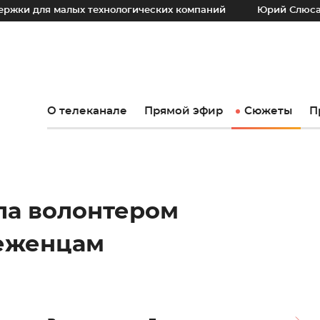
малых технологических компаний
Юрий Слюсарь: Наш осн
О телеканале
Прямой эфир
Сюжеты
П
ла волонтером
беженцам