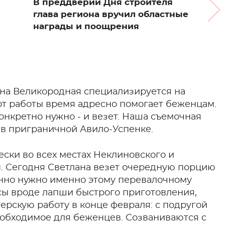
В преддверии Дня строителя
глава региона вручил областные
награды и поощрения
на Великородная специализируется на
 от работы время адресно помогает беженцам.
конкретно нужно - и везет. Наша съемочная
 в приграничной Авило-Успенке.
ски во всех местах Неклиновского и
. Сегодня Светлана везет очередную порцию
енно нужно именно этому перевалочному
усы вроде лапши быстрого приготовления,
терскую работу в конце февраля: с подругой
еобходимое для беженцев. Созваниваются с