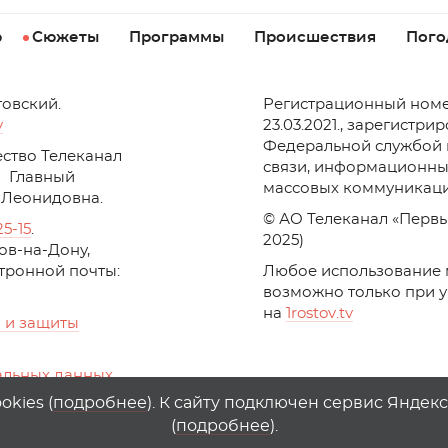
р
Сюжеты
Программы
Происшествия
Пого
товский.
Регистрационный номе
v
23.03.2021., зарегистри
Федеральной службой 
ство Телеканал
связи, информационны
Главный
массовых коммуникаци
 Леонидовна.
© АО Телеканал «Первы
25-15
.
2025)
стов-на-Дону,
ктронной почты:
Любое использование 
возможно только при 
на
1
rostov
.
tv
 и защиты
альных данных
ika, top.mail.ru
kies (
подробнее
). К сайту подключен сервис Яндек
(
подробнее
).