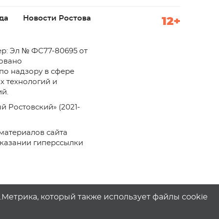
да
Новости Ростова
12+
р: Эл № ФС77-80695 от
ровано
по надзору в сфере
х технологий и
й.
й Ростовский» (2021-
материалов сайта
указании гиперссылки
с.Метрика, который также использует файлы cookie