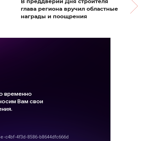
В преддверии Дня строителя
глава региона вручил областные
награды и поощрения