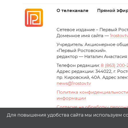
О телеканале
Прямой эфи
C
етевое издание – Первый Рос
Доменное имя сайта —
1rostov.t
Учредитель: Акционерное обще
«Первый Ростовский». 
редактор — Наталич Анастасия
Телефон редакции:
8 (863) 200-
Адрес редакции: 344022, г. Ро
пр. Кировский, 40А. Адрес эле
news
@1rostov.tv
Политика конфиденциальности
информации
Согласие на обработку персон
с помощью сервисов Yandex.Metr
Для повышения удобства сайта мы используем coo