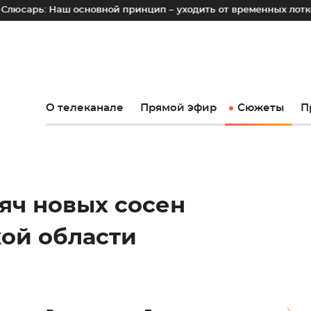
ш основной принцип – уходить от временных лотков, киосков
О телеканале
Прямой эфир
Сюжеты
П
сяч новых сосен
кой области