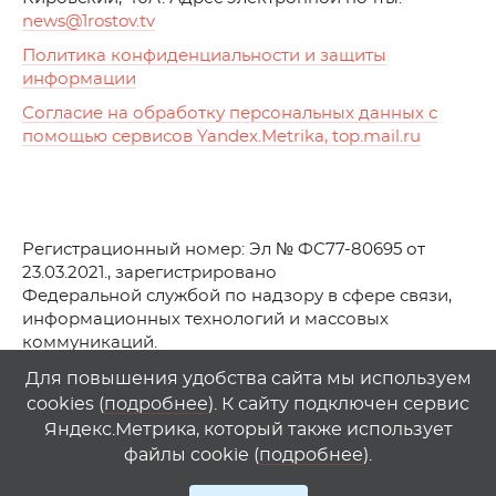
news
@1rostov.tv
Политика конфиденциальности и защиты
информации
Согласие на обработку персональных данных с
помощью сервисов Yandex.Metrika, top.mail.ru
Регистрационный номер: Эл № ФС77-80695 от
23.03.2021., зарегистрировано
Федеральной службой по надзору в сфере связи,
информационных технологий и массовых
коммуникаций.
© АО Телеканал «Первый Ростовский» (2021-2025)
Для повышения удобства сайта мы используем
cookies (
подробнее
). К сайту подключен сервис
Любое использование материалов сайта возможно
Яндекс.Метрика, который также использует
только при указании гиперссылки на
1
rostov
.
tv
файлы cookie (
подробнее
).