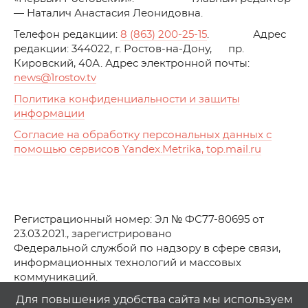
— Наталич Анастасия Леонидовна.
Телефон редакции:
8 (863) 200-25-15
. Адрес
редакции: 344022, г. Ростов-на-Дону, пр.
Кировский, 40А. Адрес электронной почты:
news
@1rostov.tv
Политика конфиденциальности и защиты
информации
Согласие на обработку персональных данных с
помощью сервисов Yandex.Metrika, top.mail.ru
Регистрационный номер: Эл № ФС77-80695 от
23.03.2021., зарегистрировано
Федеральной службой по надзору в сфере связи,
информационных технологий и массовых
коммуникаций.
© АО Телеканал «Первый Ростовский» (2021-2025)
Для повышения удобства сайта мы используем