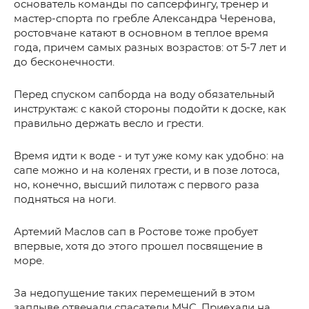
основатель команды по сапсерфингу, тренер и
мастер-спорта по гребле Александра Черенова,
ростовчане катают в основном в теплое время
года, причем самых разных возрастов: от 5-7 лет и
до бесконечности.
Перед спуском сапборда на воду обязательный
инструктаж: с какой стороны подойти к доске, как
правильно держать весло и грести.
Время идти к воде - и тут уже кому как удобно: на
сапе можно и на коленях грести, и в позе лотоса,
но, конечно, высший пилотаж с первого раза
подняться на ноги.
Артемий Маслов сап в Ростове тоже пробует
впервые, хотя до этого прошел посвящение в
море.
За недопущение таких перемещений в этом
заплыве отвечали спасатели МЧС. Приехали на