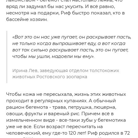
лакомством - бегемот стал настолько ленив, что
вряд ли задумал бы нас укусить. И всё равно,
несмотря на подарки, Риф быстро показал, кто в
бассейне хозяин.
«Вот это он нас уже пугает, он раскрывает пасть,
не только когда выпрашивает еду, а вот когда
вот так сильно раскрывает пасть, это он пугает,
чтобы мы ушли, надоели мы ему».
Ирина Лев, заведующая отделом толстокожих
животных Ростовского зоопарка
Чтобы кожа не пересыхала, жизнь этих животных
проходит в регулярных купаниях. А обычный
рацион бегемота - трава, петрушка, люцерна,
овощи, фрукты и вареный рис. Причем всё в
измельченном виде - все-таки зубы у бегемотика
уже не все. Если возраст пересчитать на
человеческий, ему где-то 120 лет! Риф родился в 72